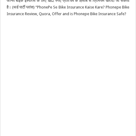
फोनपे बाइक इंश्योरेंस के लिए 482 रुपए प्रति वर्ष के हिसाब से प्रिमियम खरीदा जा सकता
है। (थर्ड पार्टी प्लांस) “PhonePe Se Bike Insurance Kaise Kare? Phonepe Bike
Insurance Review, Quora, Offer and is Phonepe Bike Insurance Safe?