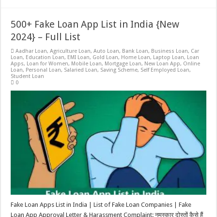
500+ Fake Loan App List in India {New
2024} – Full List
Aadhar Loan
,
Agriculture Loan
,
Auto Loan
,
Bank Loan
,
Business Loan
,
Car
Loan
,
Education Loan
,
EMI Loan
,
Gold Loan
,
Home Loan
,
Laptop Loan
,
Loan
Apps
,
Loan for Women
,
Mobile Loan
,
Mortgage Loan
,
New Loan App
,
Online
Loan
,
Personal Loan
,
Salaried Loan
,
Saving Scheme
,
Self Employed Loan
,
Student Loan
0
Fake Loan Apps List in India | List of Fake Loan Companies | Fake
Loan App Approval Letter & Harassment Complaint: नमस्कार दोस्तों कैसे हैं