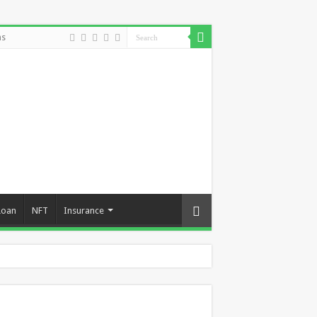
ns
Loan
NFT
Insurance