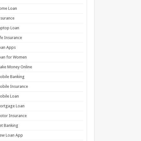
ome Loan
nsurance
aptop Loan
ife Insurance
oan Apps
oan for Women
ake Money Online
obile Banking
obile Insurance
obile Loan
ortgage Loan
otor Insurance
et Banking
ew Loan App