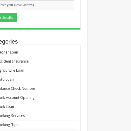
egories
adhar Loan
ccident Insurance
griculture Loan
uto Loan
alance Check Number
ank Account Opening
ank Loan
anking Services
anking Tips