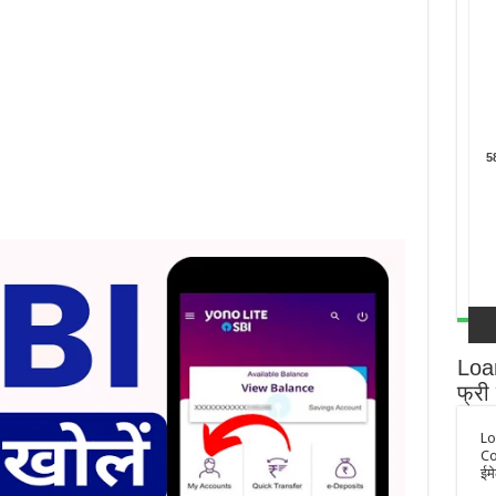
Loan
फ्री म
Lo
Co
ईमे