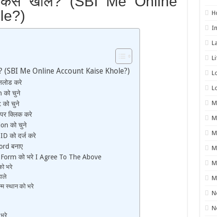
 कैसे खोले? (SBI Me Online
le?)
H
I
L
L
ोले? (SBI Me Online Account Kaise Khole?)
L
नलोड करे
L
को चुने
M
को चुने
पर क्लिक करे
M
on को चुने
M
D को दर्ज करे
ord बनाए
M
Form को भरे I Agree To The Above
M
ो भरे
ाले
M
म स्थान को भरे
N
N
भरे