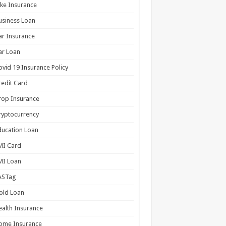
ike Insurance
usiness Loan
ar Insurance
ar Loan
ovid 19 Insurance Policy
redit Card
rop Insurance
ryptocurrency
ducation Loan
MI Card
MI Loan
ASTag
old Loan
ealth Insurance
ome Insurance