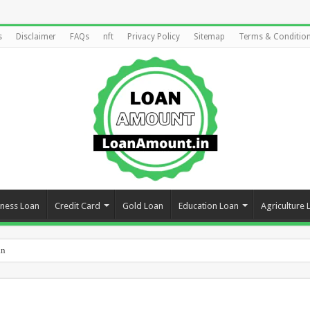
s
Disclaimer
FAQs
nft
Privacy Policy
Sitemap
Terms & Conditio
iness Loan
Credit Card
Gold Loan
Education Loan
Agriculture 
an Urgently {New 2024}