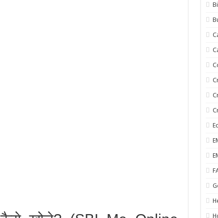
B
B
C
C
C
C
C
C
E
E
E
F
G
H
H