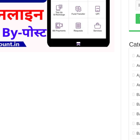
Cat
A
A
A
A
B
B
B
B
B