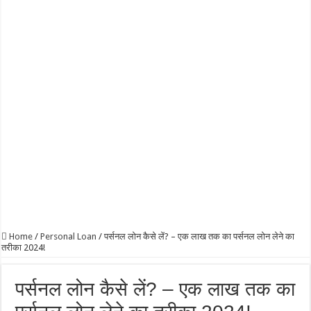
MIS Post Office Scheme 2024 in Hindi | एमआईएस पोस्ट ऑफिस स्कीम क्या है?
How To Cancel a Credit Card | क्रेडिट कार्ड बंद कराना है, जानें क्या है प्रोसेस?
Home
/
Personal Loan
/
पर्सनल लोन कैसे लें? – एक लाख तक का पर्सनल लोन लेने का
तरीका 2024!
पर्सनल लोन कैसे लें? – एक लाख तक का